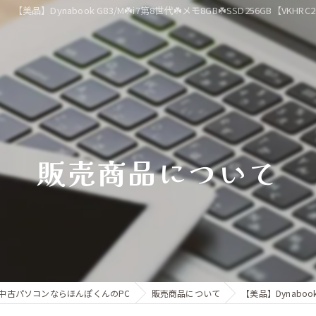
【美品】Dynabook G83/M☘️i7第8世代☘️メモ8GB☘️SSD256GB【V
販売商品について
中古パソコンならほんぽくんのPC
販売商品について
【美品】Dynabook 