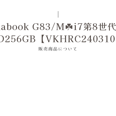
book G83/M☘️i7第8世代
D256GB【VKHRC24031
販売商品について