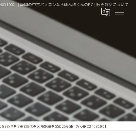
KHRC2403100】 | 静岡の中古パソコンならほんぽくんのPC | 販売商品について
G83/M☘️i7第8世代☘️メモ8GB☘️SSD256GB【VKHRC2403100】