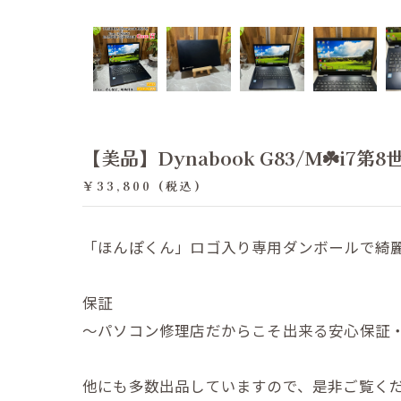
【美品】Dynabook G83/M☘️i7第8
￥33,800 (税込)
「ほんぽくん」ロゴ入り専用ダンボールで綺
保証
～パソコン修理店だからこそ出来る安心保証
他にも多数出品していますので、是非ご覧く