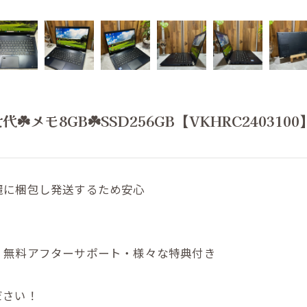
世代☘️メモ8GB☘️SSD256GB【VKHRC2403100
麗に梱包し発送するため安心
・無料アフターサポート・様々な特典付き
ださい！