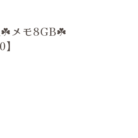
☘️メモ8GB☘️
00】