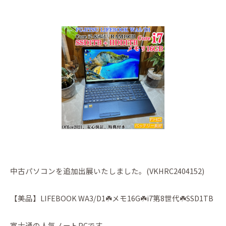
中古パソコンを追加出展いたしました。(VKHRC2404152)
【美品】LIFEBOOK WA3/D1☘️メモ16G☘️i7第8世代☘️SSD1TB
富士通の人気ノートPCです