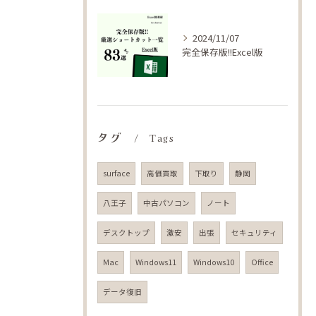
2024/11/07
完全保存版!!Excel版
タグ
Tags
surface
高価買取
下取り
静岡
八王子
中古パソコン
ノート
デスクトップ
激安
出張
セキュリティ
Mac
Windows11
Windows10
Office
データ復旧