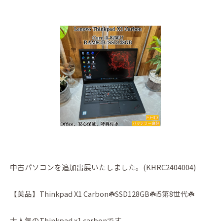
中古パソコンを追加出展いたしました。(KHRC2404004)
【美品】Thinkpad X1 Carbon☘️SSD128GB☘️i5第8世代☘️
大人気のThinkpad x1 carbonです